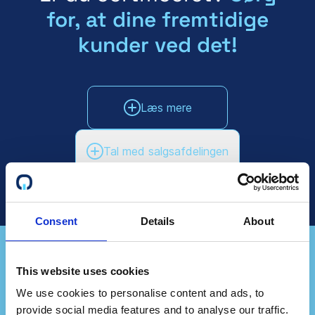
for, at dine fremtidige
kunder ved det!
Læs mere
Tal med salgsafdelingen
Consent
Details
About
This website uses cookies
Repræsenterer du et
We use cookies to personalise content and ads, to
provide social media features and to analyse our traffic.