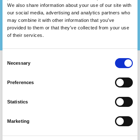
konsulentfirma?
We also share information about your use of our site with
Indgå partnerskab med os og skab endnu større
our social media, advertising and analytics partners who
værdi for dine certificerede kunder!
may combine it with other information that you’ve
Kontakt os for mere information
provided to them or that they’ve collected from your use
of their services.
Consent
Necessary
Selection
Brug Certifiqat og find:
Preferences
Certificerede virksomheder
Certificeringsorganer
Konsulenter
Statistics
For virksomheder:
Tilføj ny virksomhed
Marketing
FAQ
Certifiqat-badget
Faktura/Regning