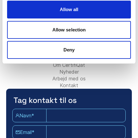
Kontakt salgsteamet
Allow all
Kontakt supportteamet
For partnere:
Allow selection
Bliv konsulentpartner
Tilføj din konsulentvirksomhed
Kontakt partnerteamet
Deny
Om Certifiqat:
Om CertifiQat
Nyheder
Arbejd med os
Kontakt
Tag kontakt til os
Navn*
Email*