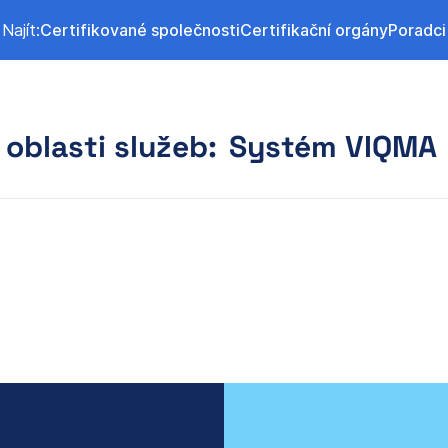
Najít:
Certifikované společnosti
Certifikační orgány
Poradci
 oblasti služeb:
Systém VIQMA