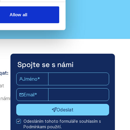
Allow all
Spojte se s námi
qat:
Jméno*
at
Email*
 námi
Odeslat
Odesláním tohoto formuláře souhlasím s
Podmínkami použití.