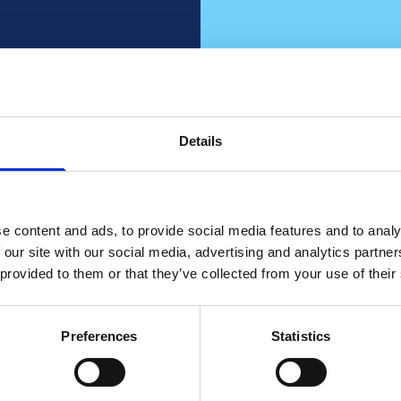
váni?
 o tom
Details
oucí
Z
pora
e content and ads, to provide social media features and to analy
 our site with our social media, advertising and analytics partn
Spolupracujte s 
 provided to them or that they’ve collected from your use of their
Kon
Preferences
Statistics
rodeje