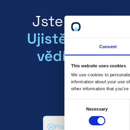
Jste certifiko
Ujistěte se, že
Consent
vědí vaši bud
This website uses cookies
klienti!
We use cookies to personalis
information about your use of
other information that you’ve
Consent
Přečtěte si více
Necessary
Selection
Promluvte si s oddělením p