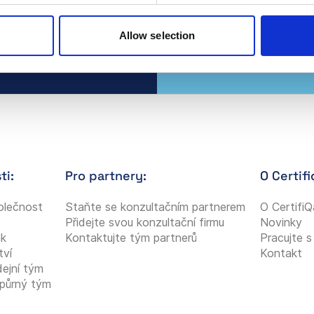
Allow selection
ti:
Pro partnery:
O Certifi
olečnost
Staňte se konzultačním partnerem
O CertifiQ
Přidejte svou konzultační firmu
Novinky
ak
Kontaktujte tým partnerů
Pracujte s
tví
Kontakt
dejní tým
půrný tým