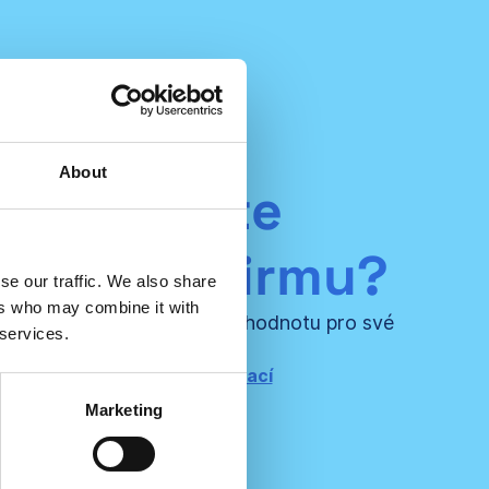
About
astupujete
denskou firmu?
se our traffic. We also share
ers who may combine it with
námi a vytvořte ještě větší hodnotu pro své
 services.
certifikované klienty!
taktujte nás pro více informací
Marketing