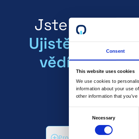
Jste certifiko
Ujistěte se, že
Consent
vědí vaši bud
This website uses cookies
klienti!
We use cookies to personalis
information about your use of
other information that you’ve
Consent
Přečtěte si více
Necessary
Selection
Promluvte si s oddělením p