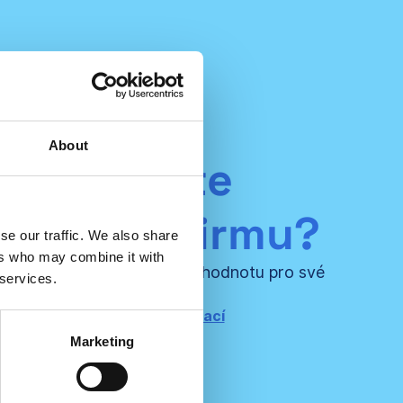
About
astupujete
denskou firmu?
se our traffic. We also share
ers who may combine it with
námi a vytvořte ještě větší hodnotu pro své
 services.
certifikované klienty!
taktujte nás pro více informací
Marketing