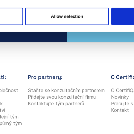
Allow selection
ti:
Pro partnery:
O Certifi
olečnost
Staňte se konzultačním partnerem
O CertifiQ
Přidejte svou konzultační firmu
Novinky
ak
Kontaktujte tým partnerů
Pracujte s
tví
Kontakt
dejní tým
půrný tým