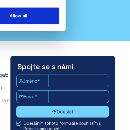
Allow all
Spojte se s námi
qat:
Jméno*
at
Email*
 námi
Odeslat
Odesláním tohoto formuláře souhlasím s
Podmínkami použití.