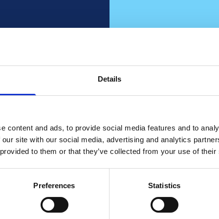
váni?
 o tom
Details
oucí
Z
pora
e content and ads, to provide social media features and to analy
 our site with our social media, advertising and analytics partn
Spolupracujte s 
 provided to them or that they’ve collected from your use of their
Kon
Preferences
Statistics
rodeje